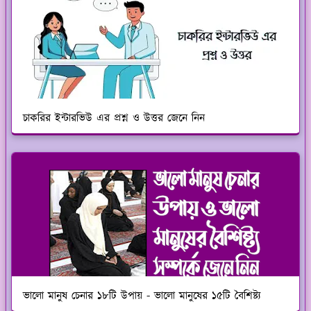
চাকরির ইন্টারভিউ এর প্রশ্ন ও উত্তর জেনে নিন
ভালো মানুষ চেনার ১৮টি উপায় - ভালো মানুষের ১৫টি বৈশিষ্ট্য