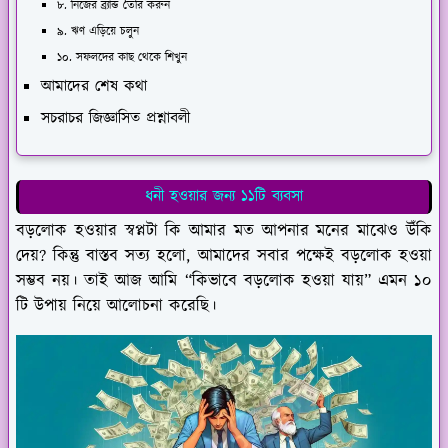
৮. নিজের ব্র্যান্ড তৈরি করুন
৯. ঋণ এড়িয়ে চলুন
১০. সফলদের কাছ থেকে শিখুন
আমাদের শেষ কথা
সচরাচর জিজ্ঞাসিত প্রশ্নাবলী
ধনী হওয়ার জন্য ১১টি ব্যবসা
বড়লোক হওয়ার স্বপ্নটা কি আমার মত আপনার মনের মাঝেও উঁকি
দেয়? কিন্তু বাস্তব সত্য হলো, আমাদের সবার পক্ষেই বড়লোক হওয়া
সম্ভব নয়। তাই আজ আমি “কিভাবে বড়লোক হওয়া যায়” এমন ১০
টি উপায় নিয়ে আলোচনা করেছি।