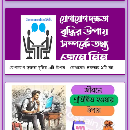
যোগাযোগ দক্ষতা বৃদ্ধির ৯টি উপায় - যোগাযোগ দক্ষতার ৯টি বই