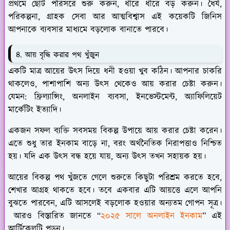
প্রথমে ছোট পরিসরে শুরু করুন, ধীরে ধীরে বড় করুন। ধৈর্য,
পরিকল্পনা, গ্রাহক সেবা আর আত্মবিশ্বাস এই কয়েকটি জিনিস
আপনাকে ব্যবসার মাধ্যমে বড়লোক বানাতে পারবে।
৪. আয় বৃদ্ধি করার পথ খুঁজুন
একটি মাত্র আয়ের উৎস দিয়ে ধনী হওয়া খুব কঠিন। আপনার চাকরি
থাকলেও, পাশাপাশি অন্য উৎস থেকেও আয় করার চেষ্টা করুন।
যেমন: ফ্রিল্যান্সিং, অনলাইন ব্যবসা, ইনভেস্টমেন্ট, অ্যাফিলিয়েট
মার্কেটিং ইত্যাদি।
একজন সফল ব্যক্তি সবসময় বিকল্প উপায়ে আয় করার চেষ্টা করেন।
এতে শুধু তার ইনকাম বাড়ে না, বরং অর্থনৈতিক নিরাপত্তাও নিশ্চিত
হয়। যদি এক উৎস বন্ধ হয়ে যায়, অন্য উৎস তখন সহায়ক হয়।
আয়ের বিকল্প পথ খুঁজতে গেলে শুরুতে কিছুটা পরিশ্রম করতে হবে,
শেখার আগ্রহ থাকতে হবে। তবে একবার এটি আয়ত্তে এলে আপনি
বুঝতে পারবেন, এটি আসলেই বড়লোক হওয়ার অন্যতম গোপন সূত্র।
আরও বিস্তারিত জানতে “
২০২৫ সালে অনলাইন ইনকাম
” এই
আর্টিকেলটি পড়ুন।