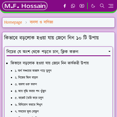
Homepage
ব্যবসা ও বাণিজ্য
কিভাবে বড়লোক হওয়া যায় জেনে নিন ১০ টি উপায়
নিচের যে অংশ থেকে পড়তে চান, ক্লিক করুন
কিভাবে বড়লোক হওয়া যায় জেনে নিন কার্যকরী উপায়
১. অর্থ সঞ্চয়ের অভ্যাস গড়ে তুলুন
২. নিজের স্কিল বাড়ান
৩. ব্যবসা শুরু করুন
৪. আয় বৃদ্ধি করার পথ খুঁজুন
৫. বাজেট তৈরি করে চলুন
৬. বিনিয়োগ করতে শিখুন
৭. সময়ের মূল্য বোঝুন