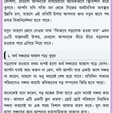
কৌশলী, যেগুলো আপনাকে দীর্ঘমেয়াদে আর্থিকভাবে স্থিতিশীল করে
তুলবে। আপনি যদি সত্যি মন থেকে নিজের অর্থনৈতিক অবস্থার
উন্নতি চান, তাহলে এই প্রতিটি উপায় আপনার জন্য নতুন ভাবে পথ
চলার দিকনির্দেশনা হতে পারে।
চলুন তাহলে জেনে নেওয়া যাক “কিভাবে বড়লোক হওয়া যায়” এমন
১০টি বাস্তবধর্মী উপায়, যেগুলো আপনাকে ধীরে ধীরে বড়লোক
হওয়ার পথে এগিয়ে নিয়ে যাবে।
১. অর্থ সঞ্চয়ের অভ্যাস গড়ে তুলুন
বড়লোক হওয়ার প্রথম ধাপই হলো অর্থ সঞ্চয়ের অভ্যাস গড়ে তোলা।
আপনি যতই আয় করুন না কেন, যদি আপনি তার একটা অংশ সঞ্চয়
না করেন, তাহলে তা শুধু খরচেই শেষ হয়ে যাবে। প্রতিদিন সামান্য
পরিমাণেও সঞ্চয় করাটা ভবিষ্যতের বড় সম্পদের ভিত্তি হতে পারে।
অনেকেই মনে করেন, বড় অঙ্কের টাকা হাতে এলে তবেই সঞ্চয় করা
যায়। আসলে এটি একটি ভুল ধারণা। ছোট ছোট পরিমাণে নিয়মিত
সঞ্চয় করলেই তা এক সময় বিশাল আকার ধারণ করে। মূল কথা
হলো সঞ্চয়ের জন্য আপনার ধারাবাহিকতা থাকতে হবে।