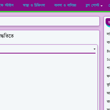
ইফ স্টাইল
স্বাস্থ্য ও চিকিৎসা
ব্যবসা ও বাণিজ্য
ব্লগ পোস্ট
জ
ল
পদ্ধতিতে
ব্
B
S
পড
ফ
কৃ
আর
ক্