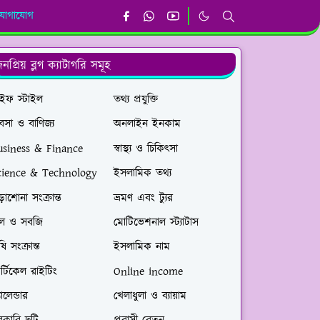
যোগাযোগ
নপ্রিয় ব্লগ ক্যাটাগরি সমূহ
াইফ স্টাইল
তথ্য প্রযুক্তি
যবসা ও বাণিজ্য
অনলাইন ইনকাম
usiness & Finance
স্বাস্থ্য ও চিকিৎসা
cience & Technology
ইসলামিক তথ্য
়াশোনা সংক্রান্ত
ভ্রমণ এবং ট্যুর
ল ও সবজি
মোটিভেশনাল স্ট্যাটাস
ষি সংক্রান্ত
ইসলামিক নাম
্টিকেল রাইটিং
Online income
যালেন্ডার
খেলাধুলা ও ব্যায়াম