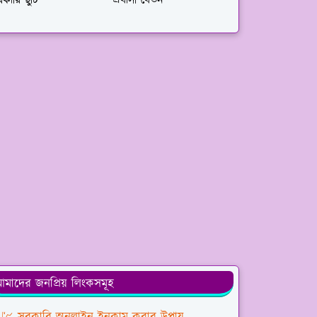
কারি ছুটি
প্রবাসী বেতন
মাদের জনপ্রিয় লিংকসমূহ
💹 সরকারি অনলাইন ইনকাম করার উপায়